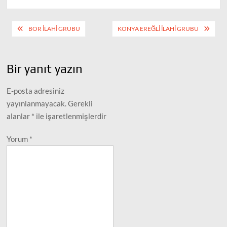
Yazı
BOR İLAHI GRUBU
KONYA EREĞLI İLAHI GRUBU
gezinmesi
Bir yanıt yazın
E-posta adresiniz
yayınlanmayacak.
Gerekli
alanlar
*
ile işaretlenmişlerdir
Yorum
*