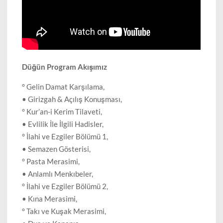
Düğün Program Akışımız
° Gelin Damat Karşılama,
• Girizgah & Açılış Konuşması,
° Kur’an-i Kerim Tilaveti,
• Evlilik İle İlgili Hadisler,
° İlahi ve Ezgiler Bölümü 1,
• Semazen Gösterisi,
° Pasta Merasimi,
• Anlamlı Menkıbeler,
° İlahi ve Ezgiler Bölümü 2,
• Kına Merasimi,
° Takı ve Kuşak Merasimi,