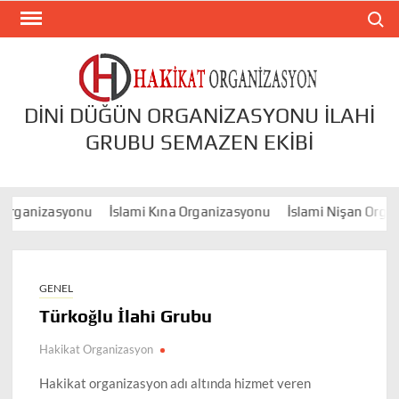
Skip
Search
to
content
DINI DÜĞÜN ORGANIZASYONU İLAHI
GRUBU SEMAZEN EKIBI
anizasyonu
İslami Kına Organizasyonu
İslami Nişan Organiza
GENEL
Türkoğlu İlahi Grubu
Hakikat Organizasyon
Hakikat organizasyon adı altında hizmet veren