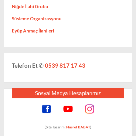
Niğde İlahi Grubu
Süsleme Organizasyonu
Eyüp Anmaç İlahileri
Telefon Et
✆
0539 817 17 43
Sosyal Medya Hesaplarımız
-------
-------
(Site Tasarım:
Nusret BABAT
)